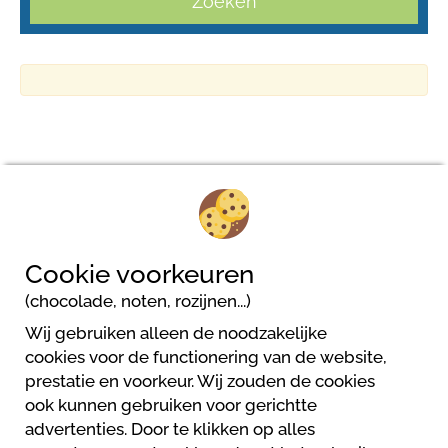
Zoeken
Camping Delle Rose
Via Provinciale - Regione Prati Gonter, 4
Cookie voorkeuren
18035 Isolabona
(chocolade, noten, rozijnen...)
Wij gebruiken alleen de noodzakelijke
cookies voor de functionering van de website,
prestatie en voorkeur. Wij zouden de cookies
ook kunnen gebruiken voor gerichtte
advertenties. Door te klikken op alles