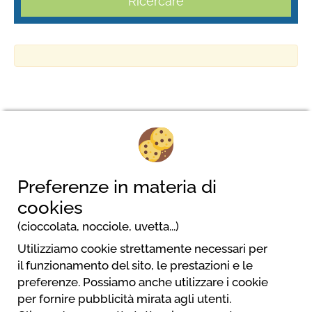
Ricercare
Baia Holiday Capo d’Orso
Località Le Saline
Preferenze in materia di
07020 Palau
cookies
(cioccolata, nocciole, uvetta...)
Utilizziamo cookie strettamente necessari per
il funzionamento del sito, le prestazioni e le
preferenze. Possiamo anche utilizzare i cookie
per fornire pubblicità mirata agli utenti.