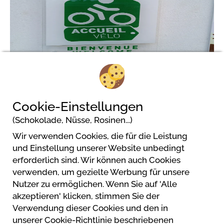
1/6
Cookie-Einstellungen
(Schokolade, Nüsse, Rosinen...)
Wir verwenden Cookies, die für die Leistung
Camping de KERGO
und Einstellung unserer Website unbedingt
Route de Carnac- lieu dit Kergo
erforderlich sind. Wir können auch Cookies
56400 Ploemel
verwenden, um gezielte Werbung für unsere
Nutzer zu ermöglichen. Wenn Sie auf 'Alle
akzeptieren' klicken, stimmen Sie der
Verwendung dieser Cookies und den in
unserer Cookie-Richtlinie beschriebenen