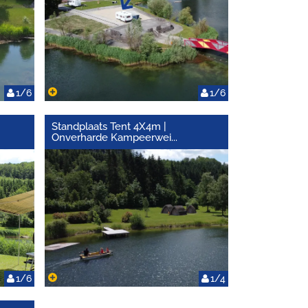
1/6
1/6
Standplaats Tent 4X4m |
Onverharde Kampeerwei
...
1/6
1/4