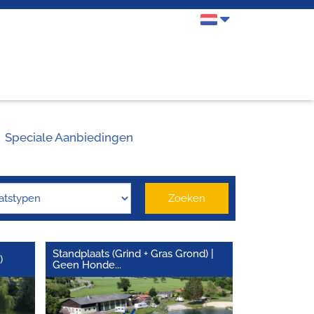
Speciale Aanbiedingen
Zoeken
Standplaats (Grind + Gras Grond) |
)
Geen Honde
...