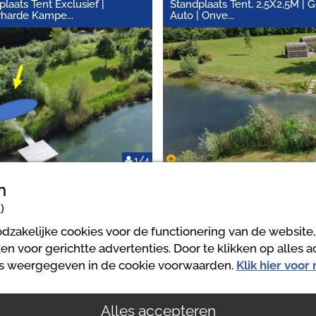
laats Tent Exclusief |
Standplaats Tent, 2,5X2,5M | 
rharde Kampe
...
Auto | Onve
...
1/4
n
)
dzakelijke cookies voor de functionering van de website,
n voor gerichtte advertenties. Door te klikken op alles 
Pielachtal Camping
ls weergegeven in de cookie voorwaarden.
Klik hier voor
+43 680 1158560
urlaub@pielachtalcamping.at
Alles accepteren