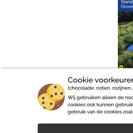
Standp
Onve
Cookie voorkeure
(chocolade, noten, rozijnen...
Wij gebruiken alleen de noo
cookies ook kunnen gebruike
Pielachtal Camping
gebruik van de cookies zoa
Mariazeller Straße 23c
3202 Hofstetten-Grünau