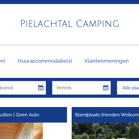
Pielachtal Camping
n)
Huuraccommodatie(s)
Klantenmeningen
utten | Geen Auto
Standplaats (Honden Welkom