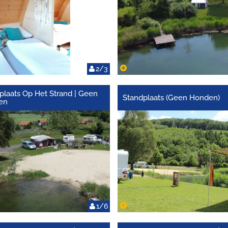
2/3
plaats Op Het Strand | Geen
Standplaats (Geen Honden)
en
1/6