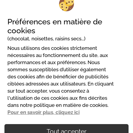
Préférences en matière de
cookies
1/4
(chocolat, noisettes, raisins secs...)
Nous utilisons des cookies strictement
nécessaires au fonctionnement du site, aux
performances et aux préférences. Nous
sommes susceptibles d’utiliser également
Camping Amiata
des cookies afin de bénéficier de publicités
Via Roma, 15
ciblées adressées aux utilisateurs. En cliquant
58033 Castel Del Piano
sur tout accepter, vous consentez à
00390564955107
l'utilisation de ces cookies aux fins décrites
bernabei@amiata.org
dans notre politique en matière de cookies.
Site web
Pour en savoir plus, cliquez ici
Tout accepter