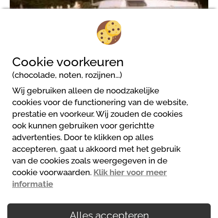
1/4
Cookie voorkeuren
(chocolade, noten, rozijnen...)
Wij gebruiken alleen de noodzakelijke
cookies voor de functionering van de website,
prestatie en voorkeur. Wij zouden de cookies
Camping Amiata
ook kunnen gebruiken voor gerichtte
Via Roma, 15
advertenties. Door te klikken op alles
58033 Castel Del Piano
accepteren, gaat u akkoord met het gebruik
00390564955107
van de cookies zoals weergegeven in de
bernabei@amiata.org
cookie voorwaarden.
Klik hier voor meer
Website
informatie
Alles accepteren