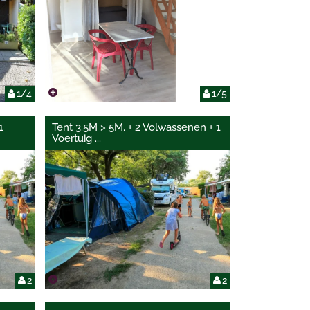
1/4
1/5
1
Tent 3.5M > 5M. + 2 Volwassenen + 1
Voertuig
...
2
2