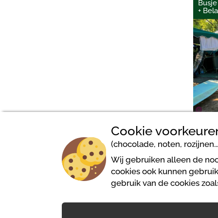
Busje 
+ Bel
Cookie voorkeure
(chocolade, noten, rozijnen...
Wij gebruiken alleen de noo
cookies ook kunnen gebruike
Bungalows du Golfe - Camping
gebruik van de cookies zoa
118 rue de la Pinéa
06210 Mandelieu La Napoule