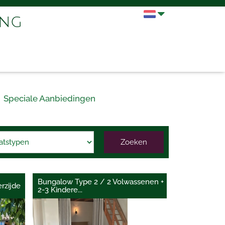
ing
Speciale Aanbiedingen
Zoeken
Bungalow Type 2 / 2 Volwassenen +
rzijde
2-3 Kindere
...