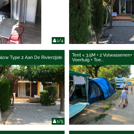
1/4
Tent < 3.5M + 2 Volwassenen+ 
low Type 2 Aan De Rivierzijde
Voertuig + Toe
...
1/5