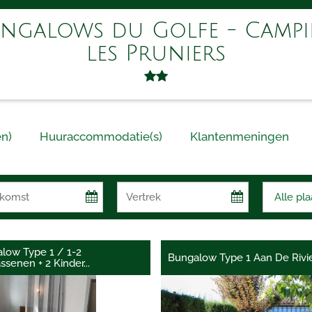
ngalows du Golfe - Camp
les Pruniers
n)
Huuraccommodatie(s)
Klantenmeningen
low Type 1 / 1-2
Bungalow Type 1 Aan De Rivie
ssenen + 2 Kinder
...