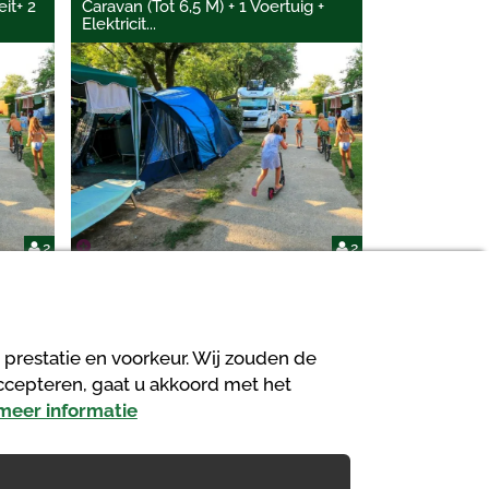
it+ 2
Caravan (Tot 6,5 M) + 1 Voertuig +
Elektricit
...
2
2
 prestatie en voorkeur. Wij zouden de
accepteren, gaat u akkoord met het
 meer informatie