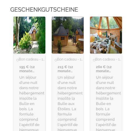
GESCHENKGUTSCHEINE
Bon cadeau - 1 nuit dans la Bulle en Bois
Bon cadeau - 1 nuit dans la Bulle aux Étoiles
Bon cadeau - 1 nuit dans la Bulle en Bois + diner
195 € (12
215 € (12
260 € (12
monate
monate
monate
gültig)
gültig)
gültig)
Un séjour
Un séjour
Un séjour
d'une nuit
d'une nuit
d'une nuit
dans notre
dans notre
dans notre
hébergement
hébergement
hébergement
insolite la
insolite la
insolite la
Bulle en
Bulle aux
Bulle en
bois. La
Étoiles. La
bois. La
formule
formule
formule
comprend
comprend
comprend
l'apéritif de
l'apéritif de
l'apéritif de
bienvenue
bienvenue
bienvenue,