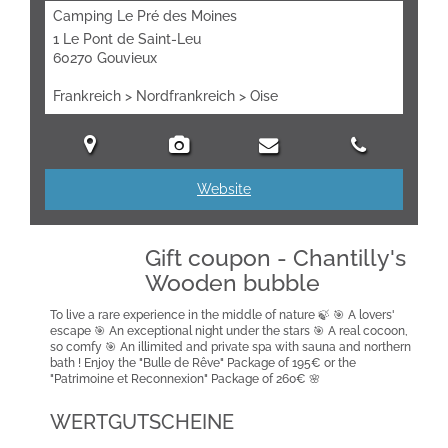
Camping Le Pré des Moines
1 Le Pont de Saint-Leu
60270 Gouvieux
Frankreich > Nordfrankreich > Oise
Website
Gift coupon - Chantilly's
Wooden bubble
To live a rare experience in the middle of nature 🍃 🎯 A lovers'
escape 🎯 An exceptional night under the stars 🎯 A real cocoon,
so comfy 🎯 An illimited and private spa with sauna and northern
bath ! Enjoy the "Bulle de Rêve" Package of 195€ or the
"Patrimoine et Reconnexion" Package of 260€ 🌸
WERTGUTSCHEINE