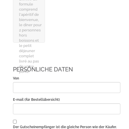
formule
comprend
l'apéritif de
bienvenue,
le diner pour
2 personnes
hors
boissons et
le petit
déjeuner
complet
livré au pas
de votre
PERSÖNLICHE DATEN
porte.
Von
E-mail (für Bestellübersicht)
Der Gutscheinempfänger ist die gleiche Person wie der Käufer.