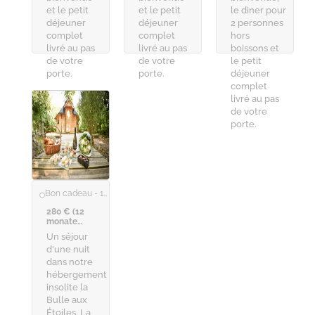
et le petit
et le petit
le diner pour
déjeuner
déjeuner
2 personnes
complet
complet
hors
livré au pas
livré au pas
boissons et
de votre
de votre
le petit
porte.
porte.
déjeuner
complet
livré au pas
de votre
porte.
Bon cadeau - 1 nuit : Bulle aux Étoiles + dîner
280 € (12
monate
gültig)
Un séjour
d'une nuit
dans notre
hébergement
insolite la
Bulle aux
Étoiles. La