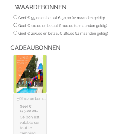
WAARDEBONNEN
Geef € 55,00 en betaal € 50,00 (12 maanden geldig)
Geef € 110,00 en betaal € 100,00 (12 maanden geldig)
Geef € 205,00 en betaal € 180,00 (12 maanden geldig)
CADEAUBONNEN
Offrez un bon cadeau pour un séjour au camping
Geef €
175,00 en
betaal €
Ce bon est
150,00 (12
valable sur
maanden
geldig)
tout le
camping